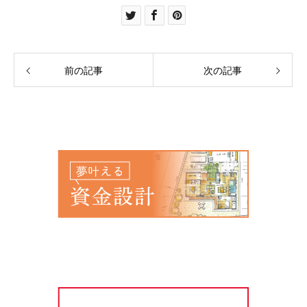
ある場合であって、本人の同意を得ることが困難
である時
c) 公衆衛生の向上又は児童の健全な育成の推進の
ために必要がある場合であって、本人の同意を得
前の記事
次の記事
ることが困難である時
d) 国の機関若しくは地方公共団体又はその委託を
受けたものが法令の定める事務を遂行することに
対して協力する必要がある場合であって、本人の
同意を得ることによって当該事務の遂行に支障を
及ぼすおそれがある時
【個人情報の委託について】
当個人情報について、弊社が個人情報保護管理体
制が一定の水準に達していると認めた委託者に
は、業務委託の目的で委託することがあります。
その場合には当社の責任で適切な委託先を選定
し、個人情報の取扱いに関する契約を締結した上