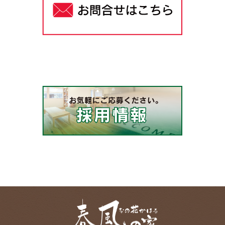
で委託します。
【開示等請求について】
ご自身の個人情報について利用目的の通知、開
示、内容の訂正、追加又は削除、利用の停止、第
三者への提供の停止に関する権利を保有していま
す（法令に定めがある場合を除く）。これらの権
利行使については、下記に記載の個人情報の取得
事業者及び個人情報保護管理者にメールまたはお
電話でお問い合わせください。また、個人情報に
関する苦情及び相談等についても同様の窓口とな
ります。
【個人情報を与えることの任意性】
ご自身の個人情報について、弊社に提供すること
については任意です。ただし、個人情報を与えな
かった場合、弊社は前述の利用目的を遂行するこ
とが出来なくなり、弊社サービスを利用すること
が出来なくなります。