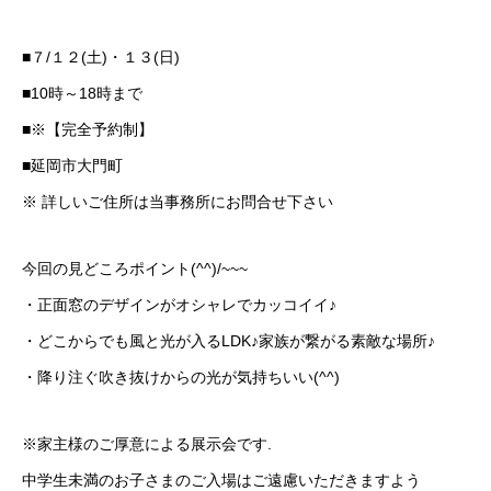
■７/１２(土)・１３(日)
■10時～18時まで
■※【完全予約制】
■延岡市大門町
※ 詳しいご住所は当事務所にお問合せ下さい
今回の見どころポイント(^^)/~~~
・正面窓のデザインがオシャレでカッコイイ♪
・どこからでも風と光が入るLDK♪家族が繋がる素敵な場所♪
・降り注ぐ吹き抜けからの光が気持ちいい(^^)
※家主様のご厚意による展示会です.
中学生未満のお子さまのご入場はご遠慮いただきますよう