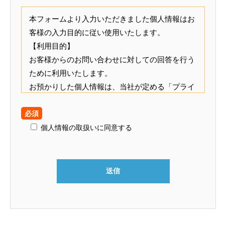
本フォームより入力いただきました個人情報はお
客様の入力目的に従い使用いたします。
【利用目的】
お客様からのお問い合わせに対しての回答を行う
ために利用いたします。
お預かりした個人情報は、当社が定める「プライ
バシーポリシー」に従い、適切に管理いたしま
必須
す。
当社は、お客様ご本人から事前の同意、承諾を得
個人情報の取扱いに同意する
ない限り、個人情報を第三者に提供する事はござ
いません。
ただし、次に示すいずれかに該当する場合は、本
人の同意を得ることなく利用することがありま
す。
a) 法令に基づく場合
b) 人の生命、身体又は財産の保護のために必要が