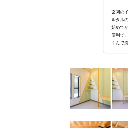
玄関の
ルタル
始めて
便利で
くんで