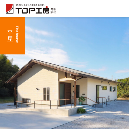
平 屋
Flat house