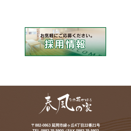
〒882-0863 延岡市緑ヶ丘4丁目22番21号
TEL.0982-35-5900／FAX.0982-35-5903