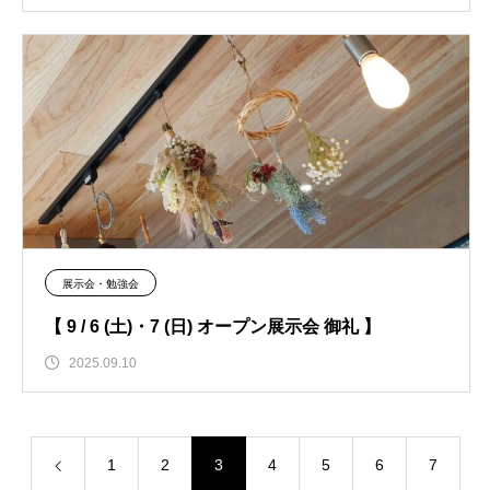
展示会・勉強会
【 9 / 6 (土)・7 (日) オープン展示会 御礼 】
2025.09.10
1
2
3
4
5
6
7