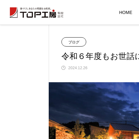
HOME
ブログ
ブログ
令和６年度もお世
展示会・勉
ブログ
令和６年度もお世話にな
NEW
NEW
2024.12.26
【 予約展示会 🏠 終了御礼 】
【 予約展示会 🏠 終了御礼 】
2026.08.04
2026.08.04