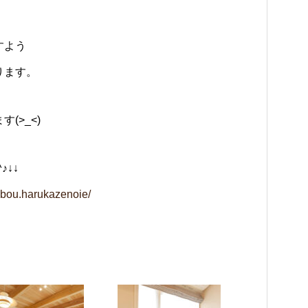
すよう
ります。
(>_<)
♪↓↓
ubou.harukazenoie/