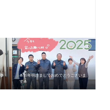
ご参
🎍新年明けましておめでとうございま
す🎍