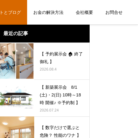
トとブログ
お金の解決方法
会社概要
お問合せ
最近の記事
ブログ
【 予約展示会 🏠 終了
御礼 】
2026.08.4
【 新築展示会 8/1
(土)・2(日) 10時～18
時 開催♪ ※予約制 】
2026.07.24
【 数字だけで選ぶと危険？ 性能のワ
【 数字だけで選ぶと危険？ 性能のワ
【 数字だけで選ぶと
ナ 】
ナ 】
危険？ 性能のワナ 】
2026.07.24
2026.07.24