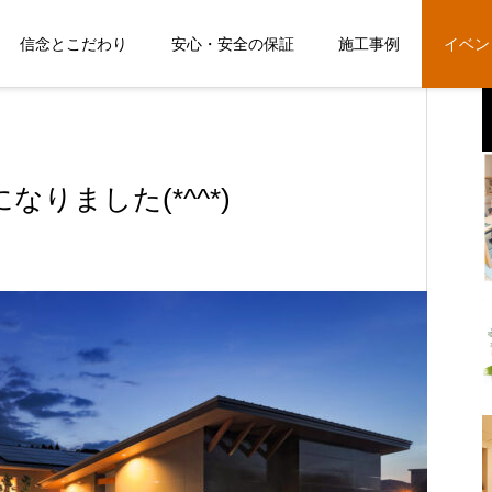
信念とこだわり
安心・安全の保証
施工事例
イベン
話になりました(*^^*)
強会
りました(*^^*)
【 新築展示会 8/1(土)・2(日) 10時～
【 新築展示会 8/1(土)・2(日) 10時～
18時 開催♪ ※予約制 】
18時 開催♪ ※予約制 】
2026.07.24
2026.07.24