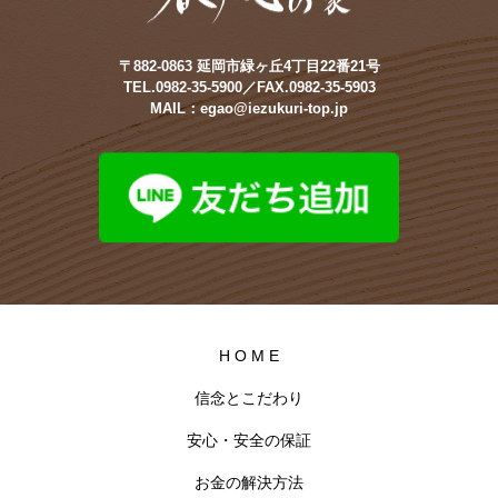
〒882-0863 延岡市緑ヶ丘4丁目22番21号
TEL.0982-35-5900／FAX.0982-35-5903
MAIL：egao@iezukuri-top.jp
H O M E
信念とこだわり
安心・安全の保証
お金の解決方法