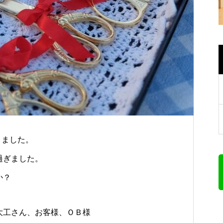
りました。
過ぎました。
か？
大工さん、お客様、ＯＢ様