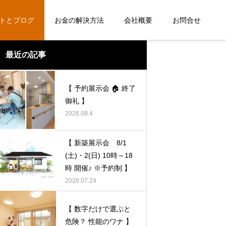
トとブログ
お金の解決方法
会社概要
お問合せ
最近の記事
ブログ
【 予約展示会 🏠 終了
御礼 】
2026.08.4
【 新築展示会 8/1
(土)・2(日) 10時～18
時 開催♪ ※予約制 】
2026.07.24
【 数字だけで選ぶと危険？ 性能のワ
【 数字だけで選ぶと危険？ 性能のワ
【 数字だけで選ぶと
ナ 】
ナ 】
危険？ 性能のワナ 】
2026.07.24
2026.07.24