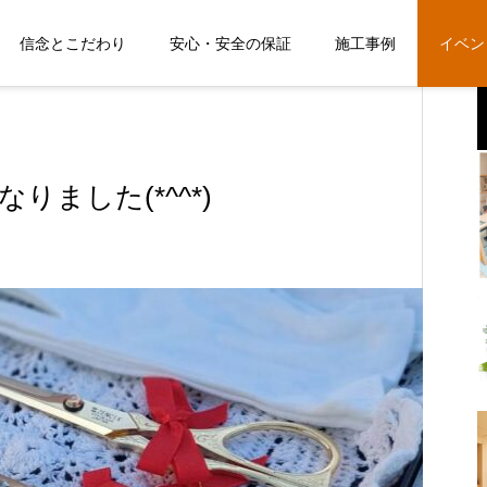
信念とこだわり
安心・安全の保証
施工事例
イベン
世話になりました(*^^*)
強会
なりました(*^^*)
【 新築展示会 8/1(土)・2(日) 10時～
【 新築展示会 8/1(土)・2(日) 10時～
18時 開催♪ ※予約制 】
18時 開催♪ ※予約制 】
2026.07.24
2026.07.24